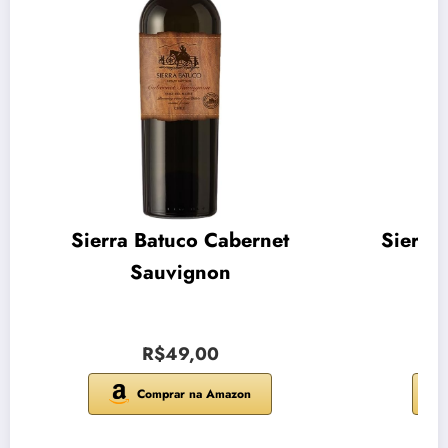
Sierra Batuco Cabernet
Sierra
Sauvignon
R$49,00
Comprar na Amazon