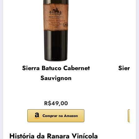
Sierra Batuco Cabernet
Sierra
Sauvignon
R$49,00
Comprar na Amazon
História da Ranara Vinícola