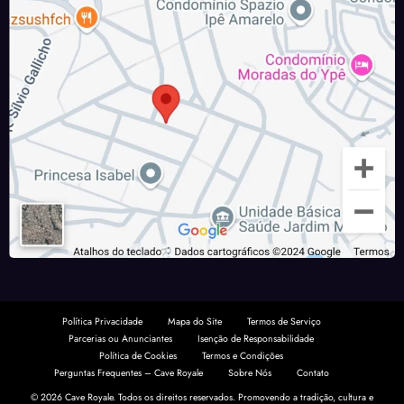
Política Privacidade
Mapa do Site
Termos de Serviço
Parcerias ou Anunciantes
Isenção de Responsabilidade
Política de Cookies
Termos e Condições
Perguntas Frequentes – Cave Royale
Sobre Nós
Contato
© 2026 Cave Royale. Todos os direitos reservados. Promovendo a tradição, cultura e