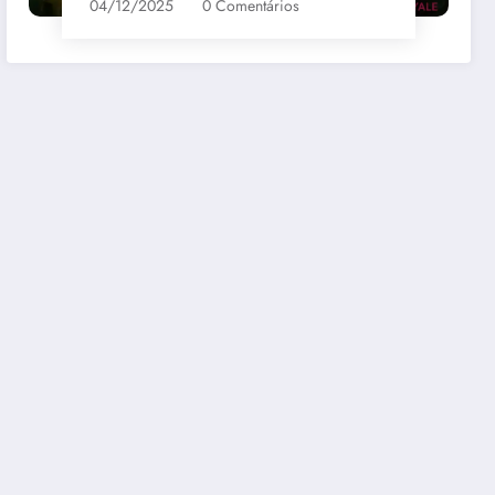
04/12/2025
0 Comentários
bernet
Santa Loreto Carmenere
R$69,00
mazon
Comprar na Amazon