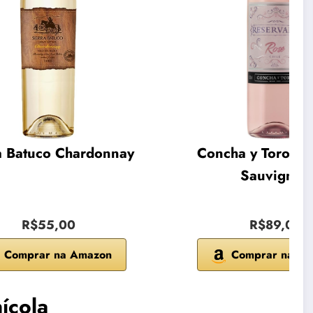
a Batuco Chardonnay
Concha y Toro Ca
Sauvignon
R$55,00
R$89,00
Comprar na Amazon
Comprar na A
ícola