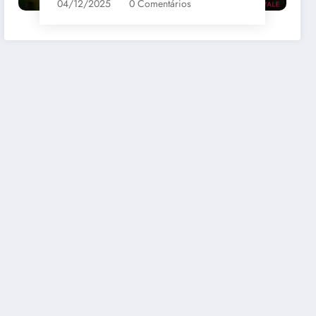
04/12/2025
0 Comentários
bernet
Santa Loreto Carmenere
R$69,00
mazon
Comprar na Amazon