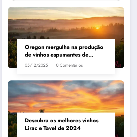
Oregon mergulha na produção
de vinhos espumantes de
qualidade
05/12/2025
0 Comentários
 #3
MAIS VENDIDO #4
Descubra os melhores vinhos
Lirac e Tavel de 2024