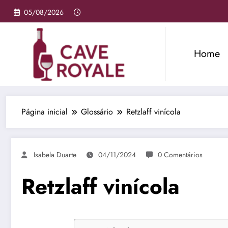
Pular
05/08/2026
para
o
conteúdo
Home
Página inicial
Glossário
Retzlaff vinícola
Isabela Duarte
04/11/2024
0 Comentários
Retzlaff vinícola