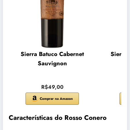
Sierra Batuco Cabernet
Sierra
Sauvignon
R$49,00
Comprar na Amazon
Características do Rosso Conero