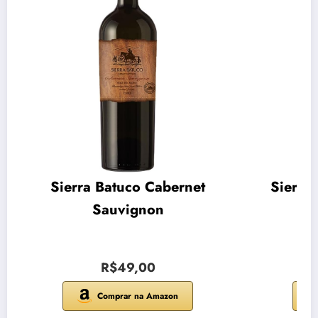
Sierra Batuco Cabernet
Sierra
Sauvignon
R$49,00
Comprar na Amazon