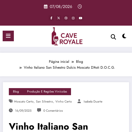
Pular
07/08/2026
para
o
conteúdo
Página inicial
Blog
Vinho Italiano San Silvestro Dulcis Moscato D’Asti D.O.C.G.
Blog
Produção E Regiões Vinícolas
,
,
Moscato Certo
San Silvestro
Vinho Certo
Isabela Duarte
16/09/2025
0 Comentários
Vinho Italiano San