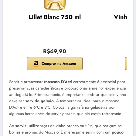
Lillet Blanc 750 ml
Vinho C
R$69,90
Comprar na Amazon
Servir e armazenar
Moscato D’Asti
corretamente é essencial para
preservar suas características e proporcionar a melhor experiência
ao degustá-lo. Primeiramente, é importante lembrar que este vinho
deve ser
servido gelado
. A temperatura ideal para o Moscato
D’Asti é entre 6°C e 8°C. Colocar a garrafa na geladeira por
algumas horas antes de servir garante que ele esteja refrescante.
Ao
servir
, utilize taças de vinho branco ou flûte, que realçam as
bolhas e aromas do Moscato. É interessante servir com um
pouco