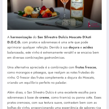
A
harmonização
do
San Silvestro Dulcis Moscato D’Asti
D.O.C.G.
com pratos e sobremesas é uma arte que pode
aprimorar qualquer refeição. Devido à sua
doçura
e
acidez
balanceada, este vinho é extremamente versátil e se encaixa bem
em diversas combinações gastronômicas.
Uma alternativa apreciada é a combinação com
frutas frescas
,
como morangos e pêssegos, que realçam as notas frutadas do
vinho. O frescor das frutas complementa a doçura do Moscato,
criando um equilíbrio perfeito no paladar.
Além disso, o San Silvestro Dulcis é uma excelente escolha para
sobremesas à base de
creme
, como tiramisù ou panna cotta. Esses
pratos cremosos, com sua textura suave, contrastam bem com as
bolhas do vinho, proporcionando uma experiência de sabores rica