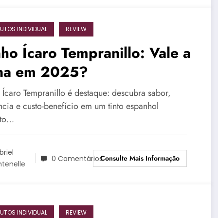
UTOS INDIVIDUAL
REVIEW
ho Ícaro Tempranillo: Vale a
na em 2025?
 Ícaro Tempranillo é destaque: descubra sabor,
ncia e custo-benefício em um tinto espanhol
ito…
briel
Consulte Mais Informação
0 Comentários
ntenelle
UTOS INDIVIDUAL
REVIEW