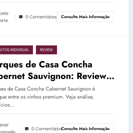
bela
Consulte Mais Informação
0 Comentários
arte
UTOS INDIVIDUAL
REVIEW
rques de Casa Concha
bernet Sauvignon: Review
mpleto 2025
es de Casa Concha Cabernet Sauvignon é
que entre os vinhos premium. Veja análise,
ícios…
briel
Consulte Mais Informação
0 Comentários
ntenelle