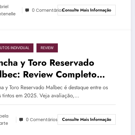
briel
Consulte Mais Informação
0 Comentários
ntenelle
UTOS INDIVIDUAL
REVIEW
ncha y Toro Reservado
lbec: Review Completo
25
a y Toro Reservado Malbec é destaque entre os
s tintos em 2025. Veja avaliação,…
bela
Consulte Mais Informação
0 Comentários
arte