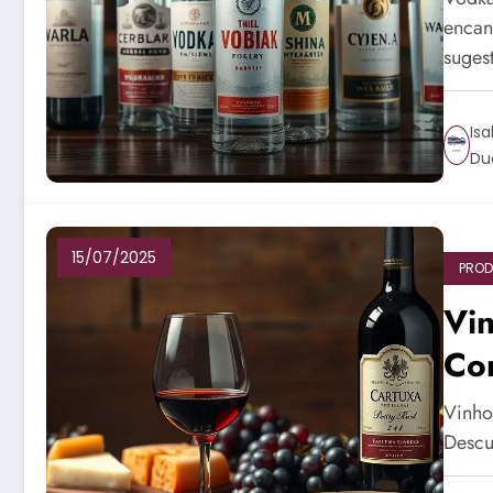
encan
suges
Isa
Du
15/07/2025
PROD
Vi
Co
Vinho
Descu