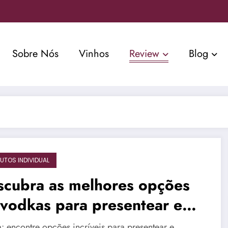
Sobre Nós
Vinhos
Review
Blog
UTOS INDIVIDUAL
scubra as melhores opções
 vodkas para presentear em
siões especiais
: encontre opções incríveis para presentear e