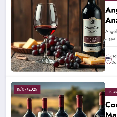
An
An
20
Angel
argen
Isa
Du
15/07/2025
PROD
Cor
Ma