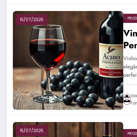
PROD
15/07/2025
Vin
Pe
Vinho
elegâ
perfe
Ga
Fo
15/07/2025
PROD