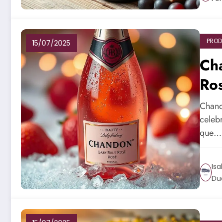
PROD
15/07/2025
Ch
Ro
Chand
celeb
que…
Isa
Du