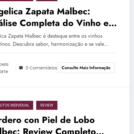
gelica Zapata Malbec:
álise Completa do Vinho em
25
ica Zapata Malbec é destaque entre os vinhos
tinos. Descubra sabor, harmonização e se vale…
bela
Consulte Mais Informação
0 Comentários
arte
UTOS INDIVIDUAL
REVIEW
dero con Piel de Lobo
lbec: Review Completo