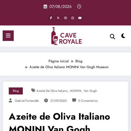
Pular
07/08/2026
para
o
conteúdo
Página inicial
Blog
Azeite de Oliva Italiano MONINI Van Gogh Museum
,
,
Blog
Azeite De Oliva Italiano
MONINI
Van Gogh
Gabriel Fontenelle
27/09/2025
0 Comentários
Azeite de Oliva Italiano
MONINI Van Gogh