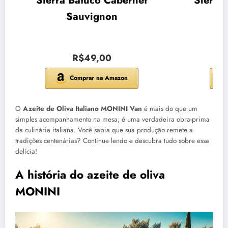
Sierra Batuco Cabernet
Sierra
Sauvignon
R$49,00
Comprar na Amazon
O
Azeite de Oliva Italiano MONINI Van
é mais do que um
simples acompanhamento na mesa; é uma verdadeira obra-prima
da culinária italiana. Você sabia que sua produção remete a
tradições centenárias? Continue lendo e descubra tudo sobre essa
delícia!
A história do azeite de oliva
MONINI