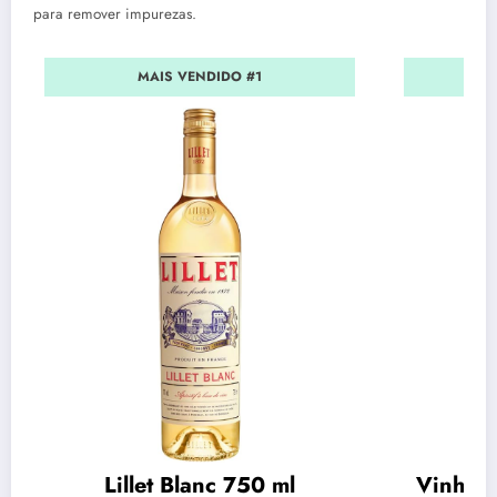
para remover impurezas.
MAIS VENDIDO #1
Lillet Blanc 750 ml
Vinho C