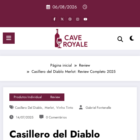
Pular
06/08/2026
para
o
conteúdo
Página inicial
Review
Casillero del Diablo Merlot: Review Completo 2025
Produtos Individual
Review
,
,
Casillero Del Diablo
Merlot
Vinho Tinto
Gabriel Fontenelle
14/07/2025
0 Comentários
Casillero del Diablo