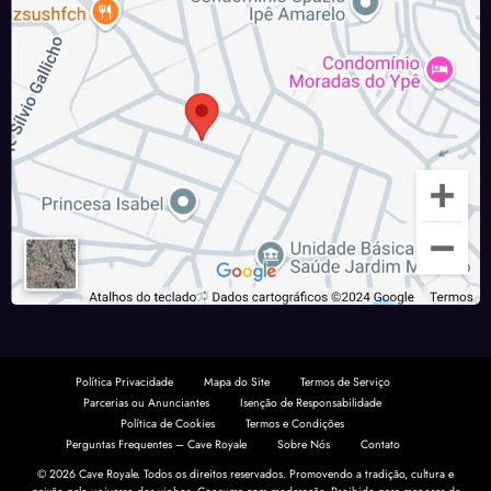
Política Privacidade
Mapa do Site
Termos de Serviço
Parcerias ou Anunciantes
Isenção de Responsabilidade
Política de Cookies
Termos e Condições
Perguntas Frequentes – Cave Royale
Sobre Nós
Contato
© 2026 Cave Royale. Todos os direitos reservados. Promovendo a tradição, cultura e