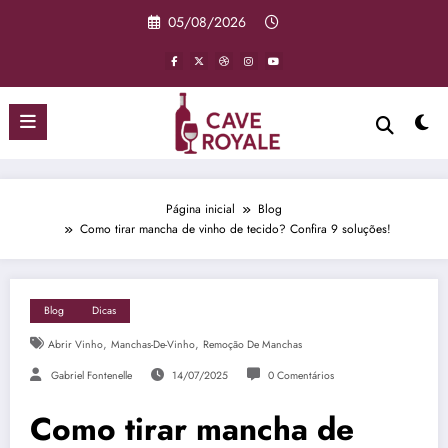
Pular
05/08/2026
para
o
conteúdo
Página inicial
Blog
Como tirar mancha de vinho de tecido? Confira 9 soluções!
Blog
Dicas
,
,
Abrir Vinho
Manchas-De-Vinho
Remoção De Manchas
Gabriel Fontenelle
14/07/2025
0 Comentários
Como tirar mancha de