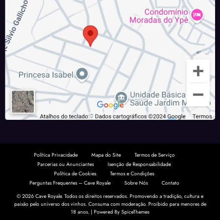
Política Privacidade
Mapa do Site
Termos de Serviço
Parcerias ou Anunciantes
Isenção de Responsabilidade
Política de Cookies
Termos e Condições
Perguntas Frequentes – Cave Royale
Sobre Nós
Contato
© 2026 Cave Royale. Todos os direitos reservados. Promovendo a tradição, cultura e
paixão pelo universo dos vinhos. Consuma com moderação.
Proibido para menores de
18 anos.
| Powered By
SpiceThemes