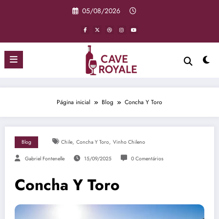
Pular
05/08/2026
para
o
conteúdo
Página inicial
Blog
Concha Y Toro
,
,
Blog
Chile
Concha Y Toro
Vinho Chileno
Gabriel Fontenelle
15/09/2025
0 Comentários
Concha Y Toro