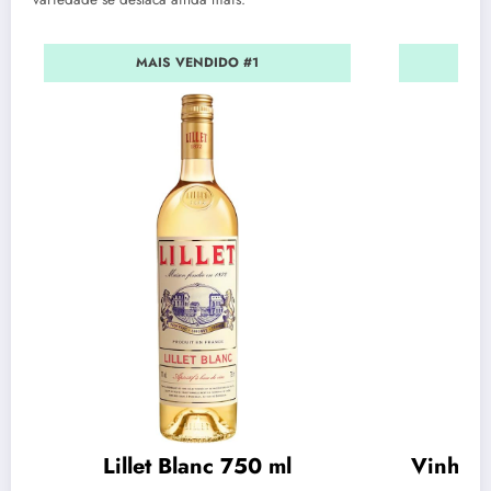
MAIS VENDIDO #1
Lillet Blanc 750 ml
Vinho C