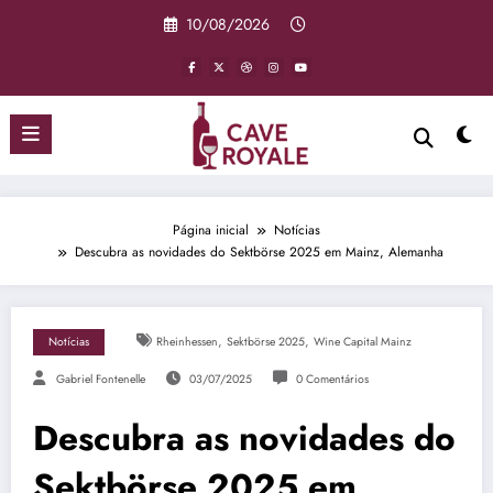
Pular
10/08/2026
para
o
conteúdo
Página inicial
Notícias
Descubra as novidades do Sektbörse 2025 em Mainz, Alemanha
,
,
Notícias
Rheinhessen
Sektbörse 2025
Wine Capital Mainz
Gabriel Fontenelle
03/07/2025
0 Comentários
Descubra as novidades do
Sektbörse 2025 em