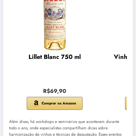
Lillet Blanc 750 ml
Vinho C
R$69,90
Comprar na Amazon
Além disso, há workshops e seminários que acontecem durante
todo o ano, onde especialistas compartilham dicas sobre
harmonização de vinhos e técnicas de degustação. Esses eventos