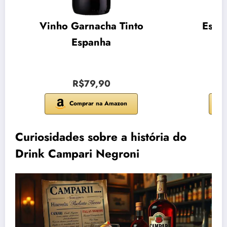
Vinho Garnacha Tinto
Espu
Espanha
R$79,90
Comprar na Amazon
Curiosidades sobre a história do
Drink Campari Negroni