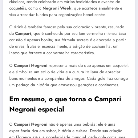
clássicos, sendo celebrado em várias festividades e eventos de
coquetéis, como o
Negroni Week
, que acontece anualmente e
visa arrecadar fundos para organizações beneficentes.
O drink é também famoso pela sua coloração vibrante, resultado
do
Campari
, que é conhecido por seu tom vermelho intenso. Essa
cor não é apenas bonita; sua fórmula secreta é elaborada a partir
de ervas, frutas e, especialmente, a adição de cochonilha, um
inseto que fornece a cor vermelha característica.
O
Campari Negroni
representa mais do que apenas um coquetel;
ele simboliza um estilo de vida e a cultura italiana de apreciar
bons momentos e a companhia de amigos. Cada gole traz consigo
um pedaço da história que atravessou gerações e continentes.
Em resumo, o que torna o Campari
Negroni especial
O
Campari Negroni
não é apenas uma bebida; ele é uma
experiência rica em sabor, história e cultura. Desde sua criação
em Florença até sua popularidade mundial, cada gole conta uma