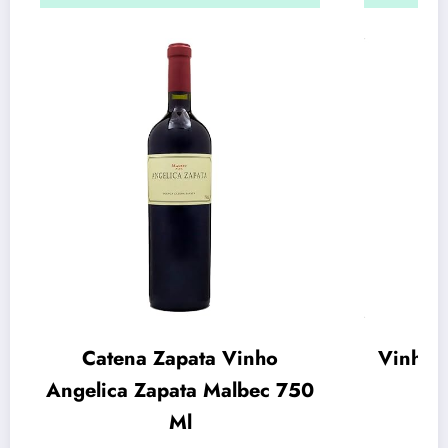
Catena Zapata Vinho
Vinho 
Angelica Zapata Malbec 750
Sic
Ml