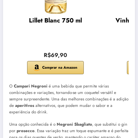
Lillet Blanc 750 ml
Vinho C
R$69,90
Comprar na Amazon
O
Campari Negroni
é uma bebida que permite várias
combinações e variações, tornando-se um coquetel versátil e
sempre surpreendente. Uma das melhores combinações é a adição
de
aperitivos
alternativos, que podem mudar o sabor e a
experiência do drink.
Uma opção conhecida é o
Negroni Sbagliato
, que substitui o gin
por
prosecco
. Essa variação traz um toque espumante e é perfeita
para os dias quentes de verão, mantendo o caráter amargo do