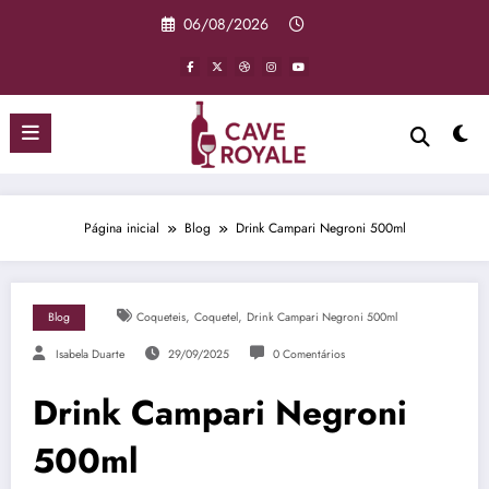
Pular
06/08/2026
para
o
conteúdo
Página inicial
Blog
Drink Campari Negroni 500ml
,
,
Blog
Coqueteis
Coquetel
Drink Campari Negroni 500ml
Isabela Duarte
29/09/2025
0 Comentários
Drink Campari Negroni
500ml