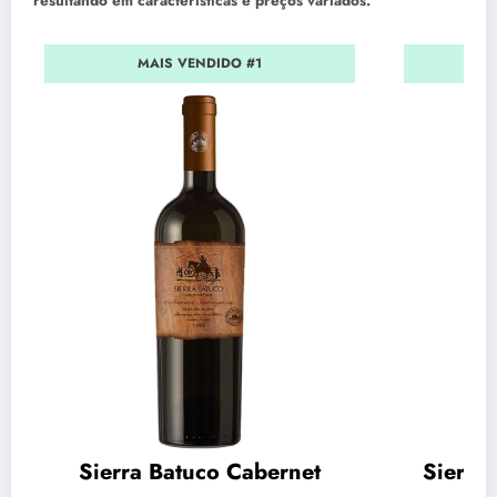
resultando em características e preços variados.
MAIS VENDIDO #1
Sierra Batuco Cabernet
Sierra