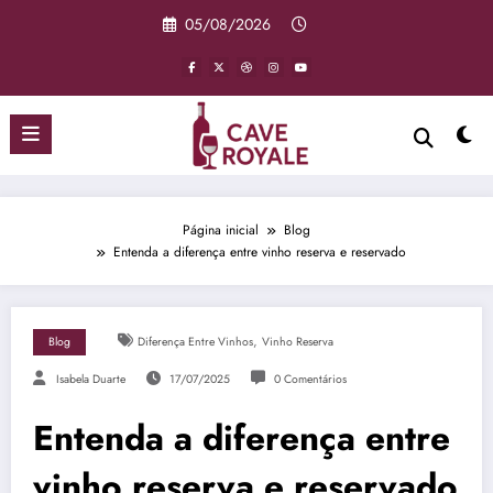
Pular
05/08/2026
para
o
conteúdo
Página inicial
Blog
Entenda a diferença entre vinho reserva e reservado
,
Blog
Diferença Entre Vinhos
Vinho Reserva
Isabela Duarte
17/07/2025
0 Comentários
Entenda a diferença entre
vinho reserva e reservado