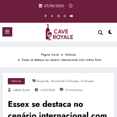
Pular
07/08/2026
para
o
conteúdo
Página inicial
Notícias
Essex se destaca no cenário internacional com vinhos finos
,
,
Notícias
Burgundy
Técnicas De Vinificação
Vinificação
Isabela Duarte
16/07/2025
0 Comentários
Essex se destaca no
cenário internacional com