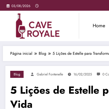
Pular
03/08/2026
para
o
conteúdo
Home
Página inicial
Blog
5 Lições de Estelle para Transfor
Blog
Gabriel Fontenelle
16/02/2025
0 C
5 Lições de Estelle 
Vida