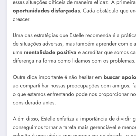
essas situações difíceis de maneira eficaz. A primeir
oportunidades disfarçadas
. Cada obstáculo que en
crescer.
Uma das estratégias que Estelle recomenda é a práti
de situações adversas, mas também aprender com ela
uma
mentalidade positiva
e acreditar que somos cap
diferença na forma como lidamos com os problemas.
Outra dica importante é não hesitar em
buscar apoi
ao compartilhar nossas preocupações com amigos, fam
o que estamos enfrentando pode nos proporcionar no
considerado antes.
Além disso, Estelle enfatiza a importância de dividir
conseguimos tornar a tarefa mais gerenciável e men
solução é uma vitória que merece ser celebrada, o q