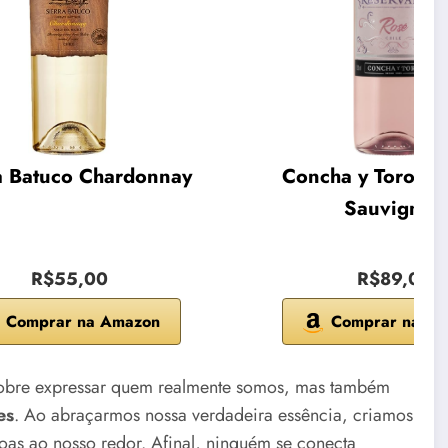
a Batuco Chardonnay
Concha y Toro Ca
Sauvignon
R$55,00
R$89,00
Comprar na Amazon
Comprar na A
 sobre expressar quem realmente somos, mas também
es
. Ao abraçarmos nossa verdadeira essência, criamos
oas ao nosso redor. Afinal, ninguém se conecta