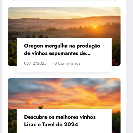
Oregon mergulha na produção
de vinhos espumantes de
qualidade
05/12/2025
0 Comentários
 #3
MAIS VENDIDO #4
Descubra os melhores vinhos
Lirac e Tavel de 2024