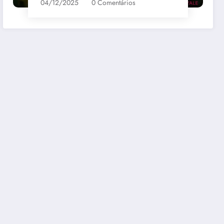
04/12/2025
0 Comentários
bernet
Santa Loreto Carmenere
R$69,00
mazon
Comprar na Amazon