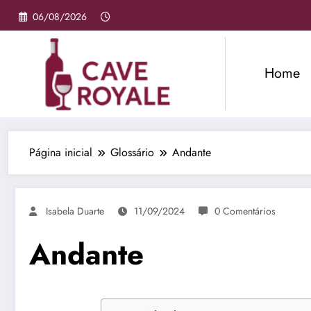
Pular
06/08/2026
para
o
conteúdo
Home
Página inicial
Glossário
Andante
Isabela Duarte
11/09/2024
0 Comentários
Andante