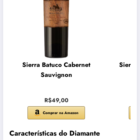
Sierra Batuco Cabernet
Sierra
Sauvignon
R$49,00
Comprar na Amazon
Características do Diamante