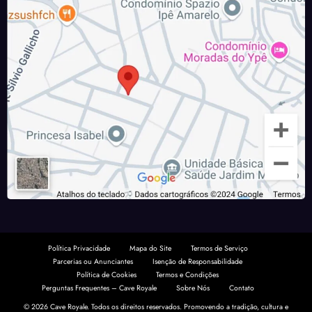
Política Privacidade
Mapa do Site
Termos de Serviço
Parcerias ou Anunciantes
Isenção de Responsabilidade
Política de Cookies
Termos e Condições
Perguntas Frequentes – Cave Royale
Sobre Nós
Contato
© 2026 Cave Royale. Todos os direitos reservados. Promovendo a tradição, cultura e