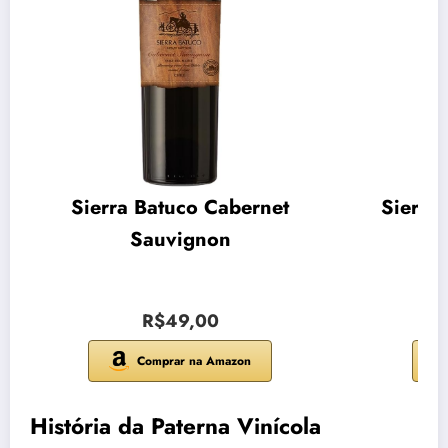
Sierra Batuco Cabernet
Sierra
Sauvignon
R$49,00
Comprar na Amazon
História da Paterna Vinícola