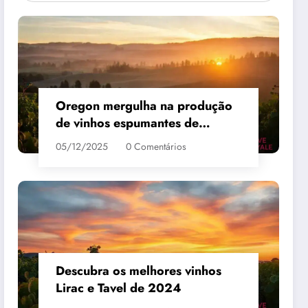
Oregon mergulha na produção
de vinhos espumantes de
qualidade
05/12/2025
0 Comentários
 #3
MAIS VENDIDO #4
Descubra os melhores vinhos
Lirac e Tavel de 2024