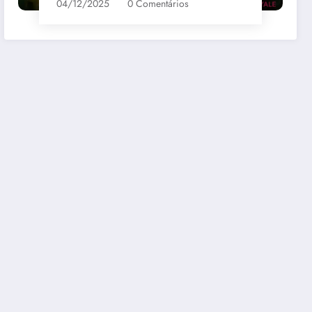
04/12/2025
0 Comentários
bernet
Santa Loreto Carmenere
R$69,00
mazon
Comprar na Amazon