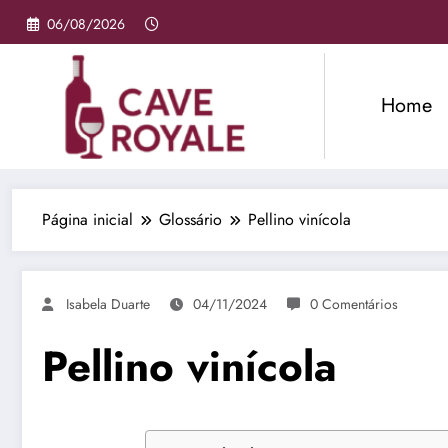
Pular
06/08/2026
para
o
conteúdo
Home
Página inicial
Glossário
Pellino vinícola
Isabela Duarte
04/11/2024
0 Comentários
Pellino vinícola