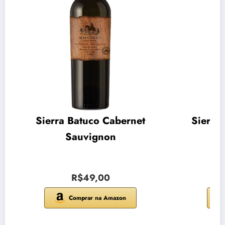
Sierra Batuco Cabernet
Sierra
Sauvignon
R$49,00
Comprar na Amazon