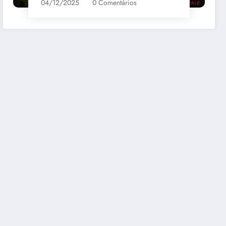
04/12/2025
0 Comentários
bernet
Santa Loreto Carmenere
R$69,00
mazon
Comprar na Amazon