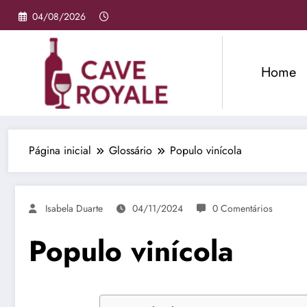
Pular
04/08/2026
para
o
conteúdo
Home
Página inicial
Glossário
Populo vinícola
Isabela Duarte
04/11/2024
0 Comentários
Populo vinícola