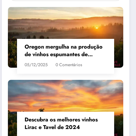
Oregon mergulha na produção
de vinhos espumantes de
qualidade
05/12/2025
0 Comentários
 #3
MAIS VENDIDO #4
Descubra os melhores vinhos
Lirac e Tavel de 2024