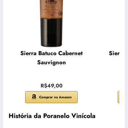
Sierra Batuco Cabernet
Sierra
Sauvignon
R$49,00
Comprar na Amazon
História da Poranelo Vinícola