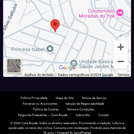
Política Privacidade
Mapa do Site
Termos de Serviço
Parcerias ou Anunciantes
Isenção de Responsabilidade
Política de Cookies
Termos e Condições
Perguntas Frequentes – Cave Royale
Sobre Nós
Contato
© 2026 Cave Royale. Todos os direitos reservados. Promovendo a tradição, cultura e
paixão pelo universo dos vinhos. Consuma com moderação.
Proibido para menores de
18 anos.
| Powered By
SpiceThemes