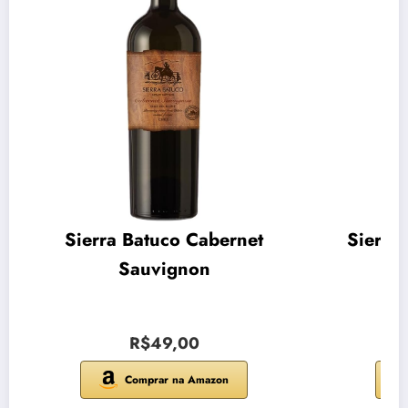
Sierra Batuco Cabernet
Sierra
Sauvignon
R$49,00
Comprar na Amazon