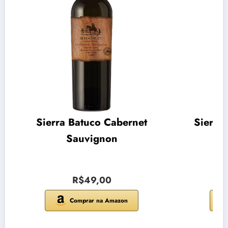
Sierra Batuco Cabernet
Sierra
Sauvignon
R$49,00
Comprar na Amazon