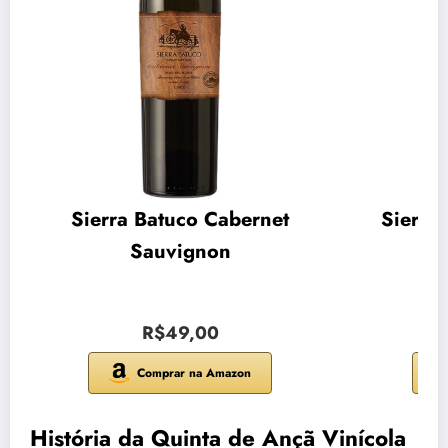
Sierra Batuco Cabernet
Sierra
Sauvignon
R$49,00
Comprar na Amazon
História da Quinta de Ançã Vinícola