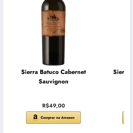
Sierra Batuco Cabernet
Sierra
Sauvignon
R$49,00
Comprar na Amazon