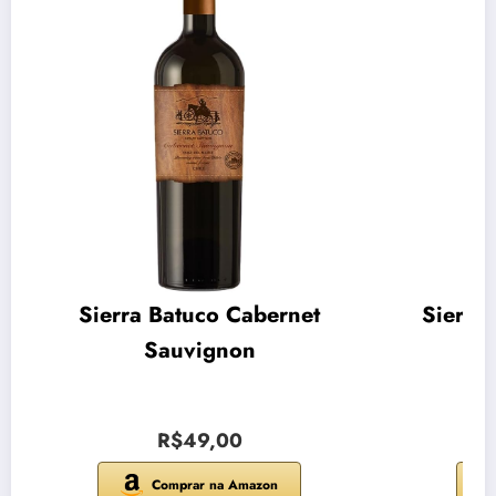
Sierra Batuco Cabernet
Sierra
Sauvignon
R$49,00
Comprar na Amazon