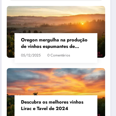
Oregon mergulha na produção
de vinhos espumantes de
qualidade
05/12/2025
0 Comentários
 #3
MAIS VENDIDO #4
Descubra os melhores vinhos
Lirac e Tavel de 2024