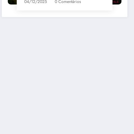
04/12/2025
0 Comentários
bernet
Santa Loreto Carmenere
R$69,00
mazon
Comprar na Amazon