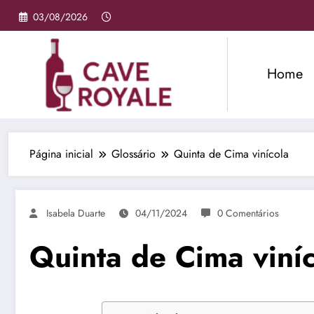
Pular
03/08/2026
para
o
conteúdo
Home
Página inicial
Glossário
Quinta de Cima vinícola
Isabela Duarte
04/11/2024
0 Comentários
Quinta de Cima viní