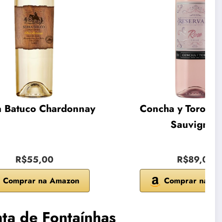
a Batuco Chardonnay
Concha y Toro Ca
Sauvignon
R$55,00
R$89,00
Comprar na Amazon
Comprar na A
nta de Fontaínhas