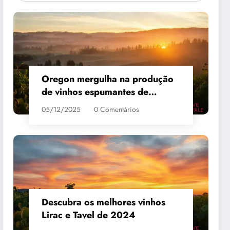
Oregon mergulha na produção
de vinhos espumantes de
qualidade
05/12/2025
0 Comentários
 #3
MAIS VENDIDO #4
Descubra os melhores vinhos
Lirac e Tavel de 2024