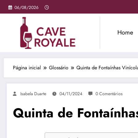
Pular
06/08/2026
para
o
conteúdo
Home
Página inicial
Glossário
Quinta de Fontaínhas Vinícol
Isabela Duarte
04/11/2024
0 Comentários
Quinta de Fontaínha