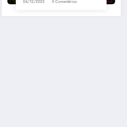
04/12/2025
0 Comentários
bernet
Santa Loreto Carmenere
R$69,00
mazon
Comprar na Amazon