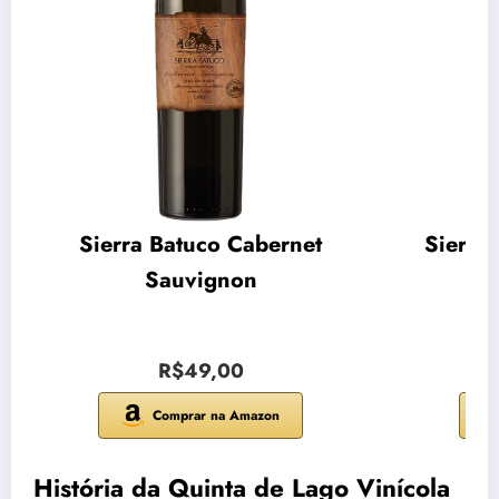
Sierra Batuco Cabernet
Sierra
Sauvignon
R$49,00
Comprar na Amazon
História da Quinta de Lago Vinícola