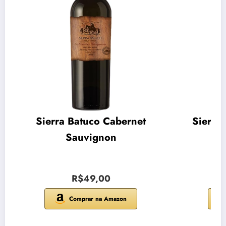
Sierra Batuco Cabernet
Sierra
Sauvignon
R$49,00
Comprar na Amazon