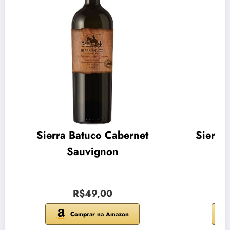
Sierra Batuco Cabernet
Sierra
Sauvignon
R$49,00
Comprar na Amazon