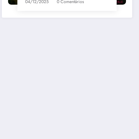
04/12/2025
0 Comentários
bernet
Santa Loreto Carmenere
R$69,00
mazon
Comprar na Amazon