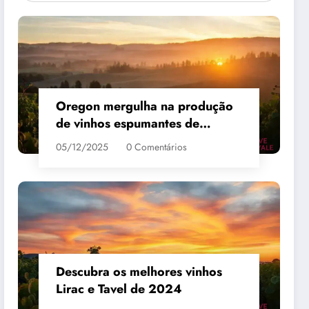
Oregon mergulha na produção
de vinhos espumantes de
qualidade
05/12/2025
0 Comentários
 #3
MAIS VENDIDO #4
Descubra os melhores vinhos
Lirac e Tavel de 2024