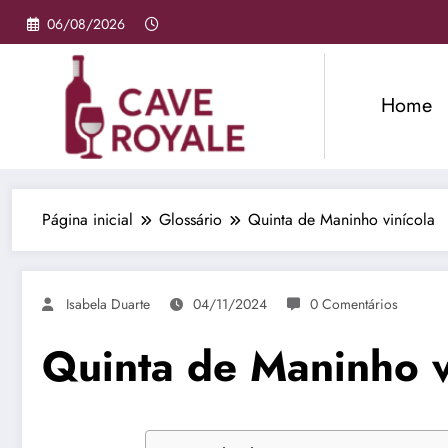
Pular
06/08/2026
para
o
conteúdo
Home
Página inicial
Glossário
Quinta de Maninho vinícola
Isabela Duarte
04/11/2024
0 Comentários
Quinta de Maninho v