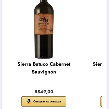
Sierra Batuco Cabernet
Sierra
Sauvignon
R$49,00
Comprar na Amazon