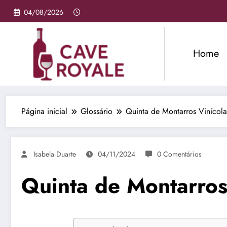
Pular
04/08/2026
para
o
conteúdo
Home
Página inicial
Glossário
Quinta de Montarros Vinícola
Isabela Duarte
04/11/2024
0 Comentários
Quinta de Montarros