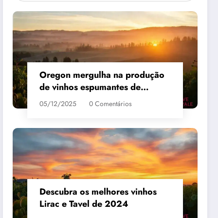
Oregon mergulha na produção
de vinhos espumantes de
qualidade
05/12/2025
0 Comentários
 #3
MAIS VENDIDO #4
Descubra os melhores vinhos
Lirac e Tavel de 2024