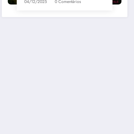
04/12/2025
0 Comentários
bernet
Santa Loreto Carmenere
R$69,00
mazon
Comprar na Amazon