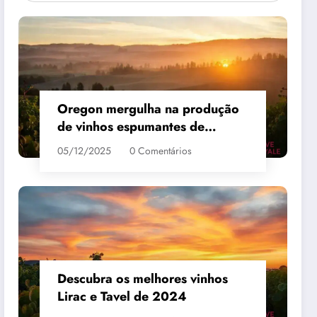
Oregon mergulha na produção
de vinhos espumantes de
qualidade
05/12/2025
0 Comentários
 #3
MAIS VENDIDO #4
Descubra os melhores vinhos
Lirac e Tavel de 2024