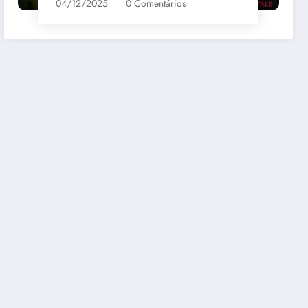
04/12/2025
0 Comentários
bernet
Santa Loreto Carmenere
R$69,00
mazon
Comprar na Amazon