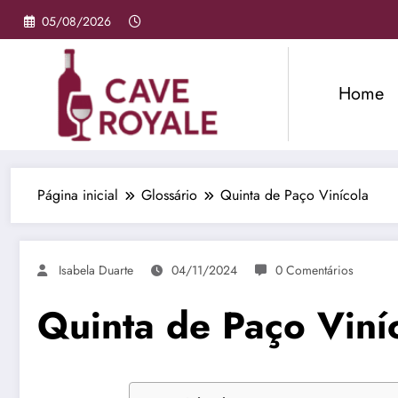
Pular
05/08/2026
para
o
conteúdo
Home
Página inicial
Glossário
Quinta de Paço Vinícola
Isabela Duarte
04/11/2024
0 Comentários
Quinta de Paço Viní