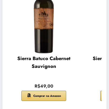
Sierra Batuco Cabernet
Sierra
Sauvignon
R$49,00
Comprar na Amazon