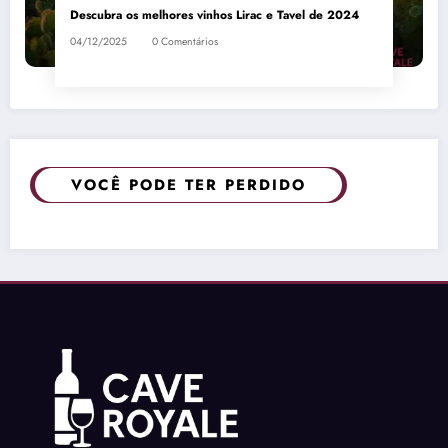
Descubra os melhores vinhos Lirac e Tavel de 2024
04/12/2025
0 Comentários
VOCÊ PODE TER PERDIDO