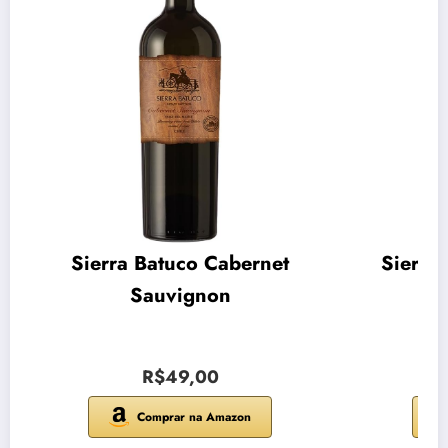
Sierra Batuco Cabernet
Sierra
Sauvignon
R$49,00
Comprar na Amazon