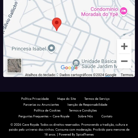
Política Privacidade
Mapa do Site
Termos de Serviço
Parcerias ou Anunciantes
Isenção de Responsabilidade
Política de Cookies
Termos e Condições
Perguntas Frequentes – Cave Royale
Sobre Nós
Contato
© 2026 Cave Royale. Todos os direitos reservados. Promovendo a tradição, cultura e
paixão pelo universo dos vinhos. Consuma com moderação.
Proibido para menores de
18 anos.
| Powered By
SpiceThemes