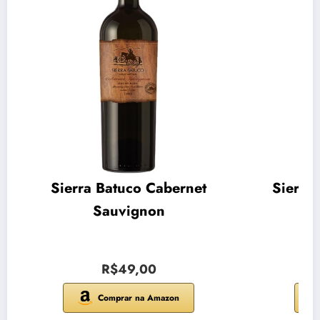
Sierra Batuco Cabernet
Sierra
Sauvignon
R$49,00
Comprar na Amazon