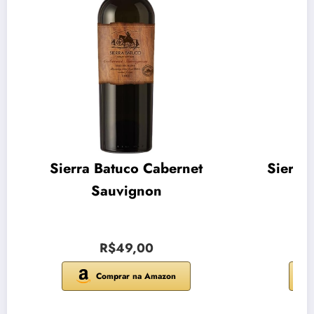
Sierra Batuco Cabernet
Sierra
Sauvignon
R$49,00
Comprar na Amazon