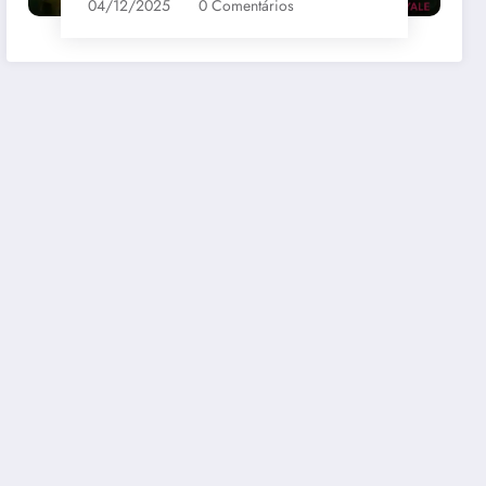
04/12/2025
0 Comentários
bernet
Santa Loreto Carmenere
R$69,00
mazon
Comprar na Amazon