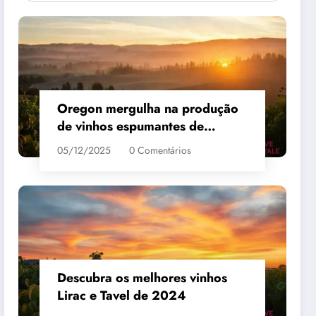
Oregon mergulha na produção
de vinhos espumantes de
qualidade
05/12/2025
0 Comentários
 #3
MAIS VENDIDO #4
Descubra os melhores vinhos
Lirac e Tavel de 2024