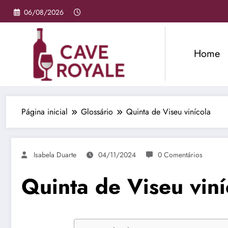
Pular
06/08/2026
para
o
conteúdo
Home
Página inicial
Glossário
Quinta de Viseu vinícola
Isabela Duarte
04/11/2024
0 Comentários
Quinta de Viseu viní