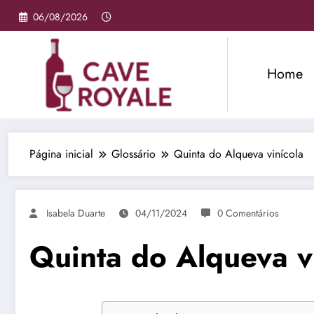
Pular
06/08/2026
para
o
conteúdo
Home
Página inicial
Glossário
Quinta do Alqueva vinícola
Isabela Duarte
04/11/2024
0 Comentários
Quinta do Alqueva v