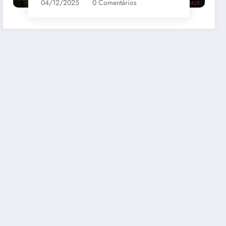
04/12/2025
0 Comentários
bernet
Santa Loreto Carmenere
R$69,00
mazon
Comprar na Amazon