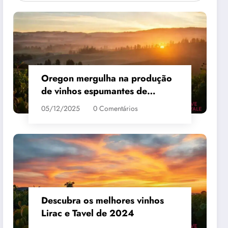
Oregon mergulha na produção
de vinhos espumantes de
qualidade
05/12/2025
0 Comentários
 #3
MAIS VENDIDO #4
Descubra os melhores vinhos
Lirac e Tavel de 2024