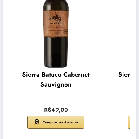
Sierra Batuco Cabernet
Sierra
Sauvignon
R$49,00
Comprar na Amazon