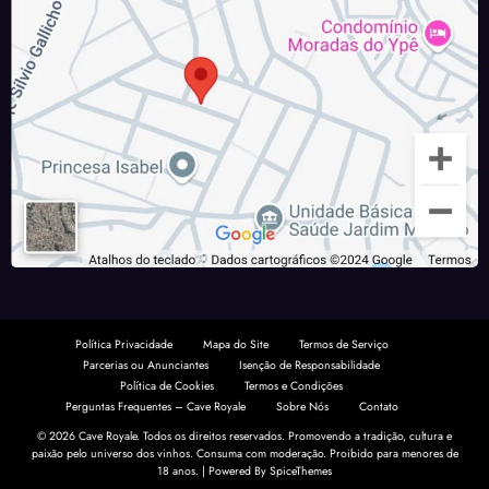
Política Privacidade
Mapa do Site
Termos de Serviço
Parcerias ou Anunciantes
Isenção de Responsabilidade
Política de Cookies
Termos e Condições
Perguntas Frequentes – Cave Royale
Sobre Nós
Contato
© 2026 Cave Royale. Todos os direitos reservados. Promovendo a tradição, cultura e
paixão pelo universo dos vinhos. Consuma com moderação.
Proibido para menores de
18 anos.
| Powered By
SpiceThemes