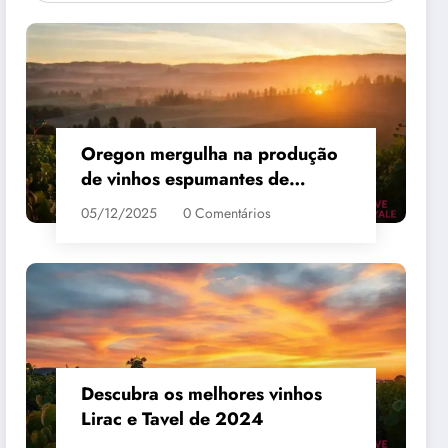
Oregon mergulha na produção
de vinhos espumantes de
qualidade
05/12/2025
0 Comentários
 #3
MAIS VENDIDO #4
Descubra os melhores vinhos
Lirac e Tavel de 2024