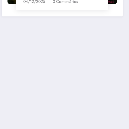
04/12/2025
0 Comentários
bernet
Santa Loreto Carmenere
R$69,00
mazon
Comprar na Amazon