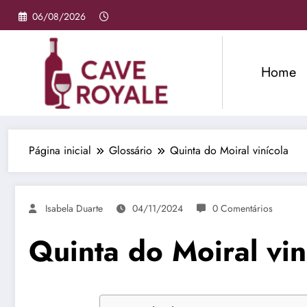
Pular
06/08/2026
para
o
conteúdo
Home
Página inicial
Glossário
Quinta do Moiral vinícola
Isabela Duarte
04/11/2024
0 Comentários
Quinta do Moiral vin