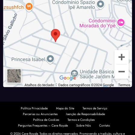
Política Privacidade
Mapa do Site
Termos de Serviço
Parcerias ou Anunciantes
Isenção de Responsabilidade
Política de Cookies
Termos e Condições
Perguntas Frequentes – Cave Royale
Sobre Nós
Contato
© 2026 Cave Royale. Todos os direitos reservados. Promovendo a tradição, cultura e