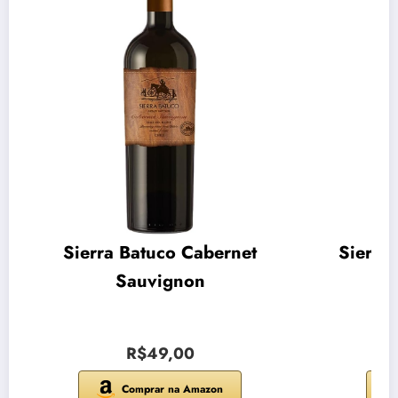
Sierra Batuco Cabernet
Sierra
Sauvignon
R$49,00
Comprar na Amazon