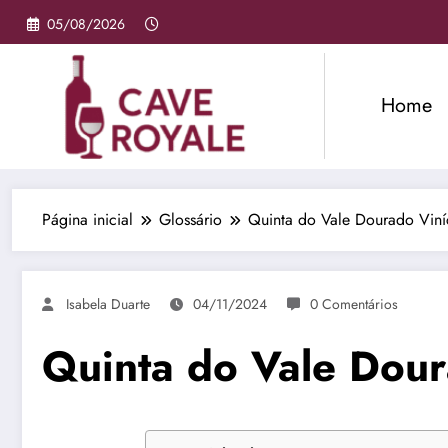
Pular
05/08/2026
para
o
conteúdo
Home
Página inicial
Glossário
Quinta do Vale Dourado Viní
Isabela Duarte
04/11/2024
0 Comentários
Quinta do Vale Dour