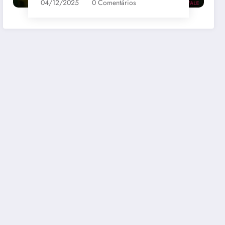
04/12/2025
0 Comentários
bernet
Santa Loreto Carmenere
R$69,00
mazon
Comprar na Amazon