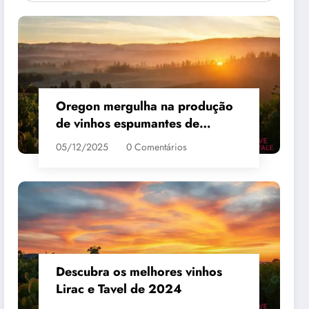
Oregon mergulha na produção
de vinhos espumantes de
qualidade
05/12/2025
0 Comentários
 #3
MAIS VENDIDO #4
Descubra os melhores vinhos
Lirac e Tavel de 2024